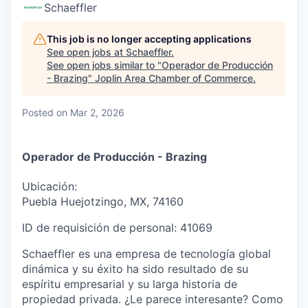
Serve Business
Schaeffler
Business Incubator Space
Improve Livability
This job is no longer accepting applications
See open jobs at
Schaeffler
.
See open jobs similar to "
Operador de Producción
Launch Your Business in Joplin
Chamber Gives Back
Community Leadership
- Brazing
"
Joplin Area Chamber of Commerce
.
Chamber Benefits Plan
Healthy Joplin
Leadership Joplin
Talent & Industry
Posted
on Mar 2, 2026
Secure Your 2026 Sponsorship
Legislative Advocacy
You Belong In Joplin
Young Professionals Network (YPN)
Move to Joplin
Operador de Producción - Brazing
Networking / Events
Professional Development
Business Attraction and Retention
Ubicación:
Diplomat Team
Trails & Connectivity
Puebla Huejotzingo, MX, 74160
ID de requisición de personal:
41069
Schaeffler es una empresa de tecnología global
dinámica y su éxito ha sido resultado de su
espíritu empresarial y su larga historia de
propiedad privada. ¿Le parece interesante? Como