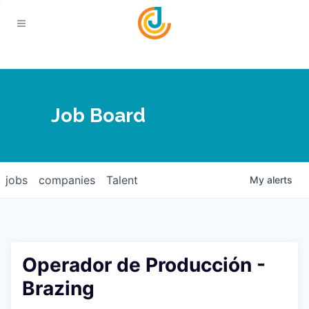
Your Chamber
Job Board
About
Calendar
Joplin Business Outlook
Join
jobs
companies
Talent
My
alerts
Contact
Login
Five-Star Investors
Member Directory
Jobs
Operador de Producción -
Relocate
Brazing